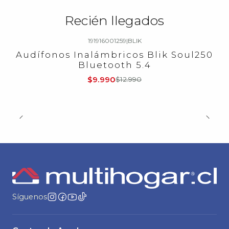
Recién llegados
191916001259
|
BLIK
-23%
OFF
Audífonos Inalámbricos Blik Soul250
Bluetooth 5.4
$9.990
$12.990
Síguenos