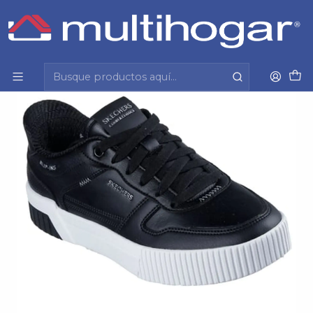
Inicio
Mujer
Calzado
Zapatilla
Zapatilla Mujer Skechers 185222-Blk Negro