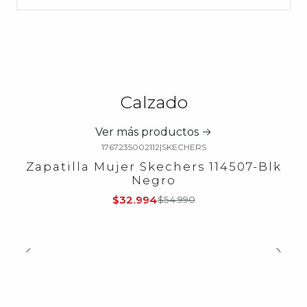
Calzado
Ver más productos
1767235002112
|
SKECHERS
-40%
OFF
Zapatilla Mujer Skechers 114507-Blk
Negro
$32.994
$54.990