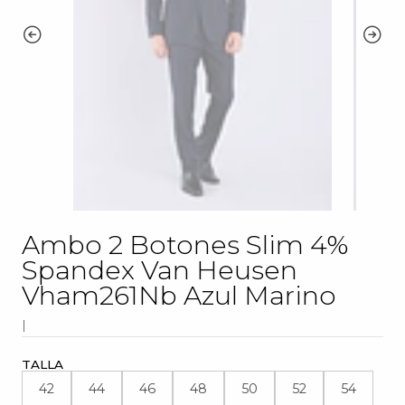
Ambo 2 Botones Slim 4%
Spandex Van Heusen
Vham261Nb Azul Marino
|
TALLA
42
44
46
48
50
52
54