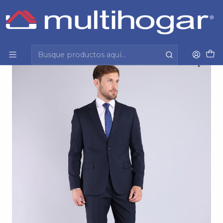
Inicio
Hombre
Vestuario formal y casual
Ambo
Ambo 2 Botones Slim 4% Spandex Van Heusen
Vham261Nb Azul Marino