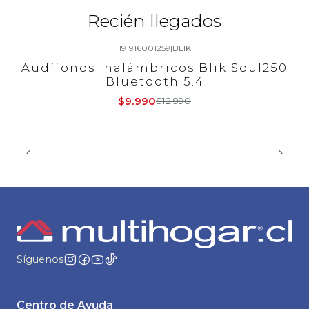
Recién llegados
191916001259
|
BLIK
-23%
OFF
Audífonos Inalámbricos Blik Soul250
Bluetooth 5.4
$9.990
$12.990
Síguenos
Centro de Ayuda