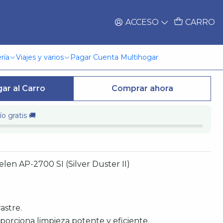
ACCESO
CARRO
 Ap-2700 Si
ría
Viajes y varios
Pagar Cuenta Multihogar
ar al Carro
Comprar ahora
o gratis 🚚
len AP-2700 SI (Silver Duster II)
astre.
porciona limpieza potente y eficiente.