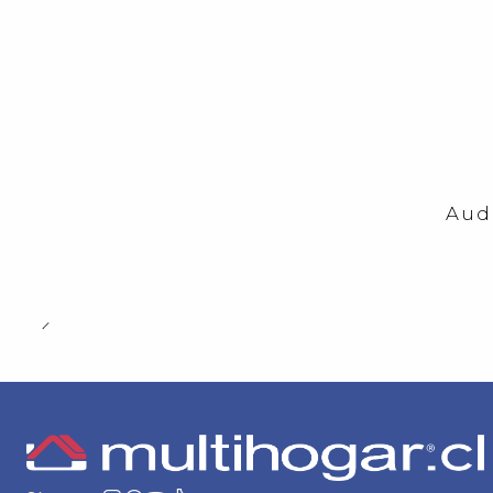
-23%
OFF
Aud