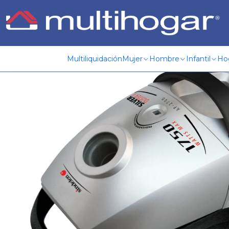
Inicio
Hogar
Electrodomesticos
Aspiradora
Aspiradora 
Multiliquidación
Mujer
Hombre
Infantil
Ho