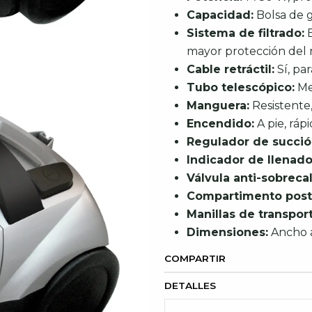
Capacidad:
Bolsa de g
Sistema de filtrado:
E
mayor protección del
Cable retráctil:
Sí, pa
Tubo telescópico:
Met
Manguera:
Resistente,
Encendido:
A pie, rápi
Regulador de succió
Indicador de llenado
Válvula anti-sobreca
Compartimento poste
Manillas de transport
Dimensiones:
Ancho a
COMPARTIR
DETALLES