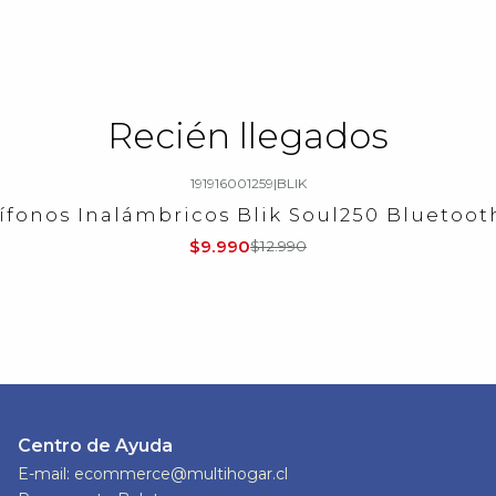
Recién llegados
191916001259
|
BLIK
ífonos Inalámbricos Blik Soul250 Bluetooth
$9.990
$12.990
Centro de Ayuda
E-mail: ecommerce@multihogar.cl