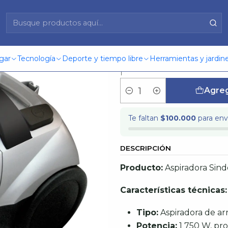
Ap-2700 Si
Aspiradora
gar
Tecnología
Deporte y tiempo libre
Herramientas y jardine
|
Agreg
Cantidad
Te faltan
$100.000
para enví
DESCRIPCIÓN
Producto:
Aspiradora Sinde
Características técnicas:
Tipo:
Aspiradora de arr
Potencia:
1 750 W, pro