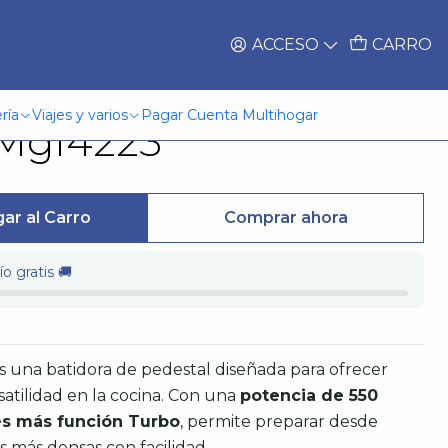
ACCESO
CARRO
/Bowl Giratorio 550W
ría
Viajes y varios
Pagar Cuenta Multihogar
Mgf4223
ar al Carro
Comprar ahora
o gratis 🚚
s una batidora de pedestal diseñada para ofrecer
atilidad en la cocina. Con una
potencia de 550
es más función Turbo
, permite preparar desde
s más densas con facilidad.