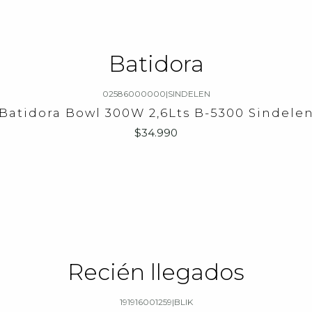
Batidora
02586000000
|
SINDELEN
Batidora Bowl 300W 2,6Lts B-5300 Sindele
$34.990
Recién llegados
191916001259
|
BLIK