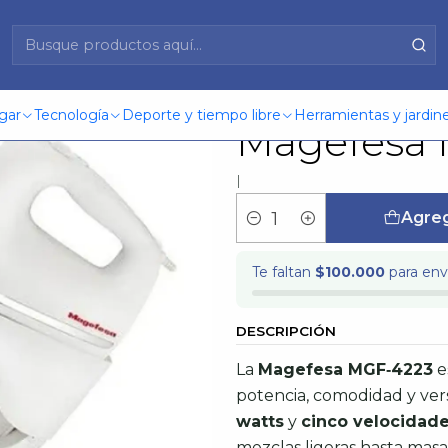
owl Giratorio 550W Magefesa Mgf4223
Batidora C
gar
Tecnología
Deporte y tiempo libre
Herramientas y jardine
Magefesa 
|
Agreg
Cantidad
Te faltan
$100.000
para enví
DESCRIPCIÓN
La
Magefesa MGF‑4223
e
potencia, comodidad y vers
watts
y
cinco velocidad
mezclas ligeras hasta masa