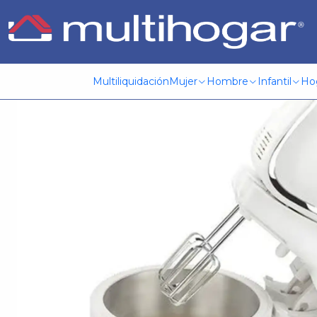
Inicio
Hogar
Electrodomesticos
Batidora
Batidora C/B
Multiliquidación
Mujer
Hombre
Infantil
Ho