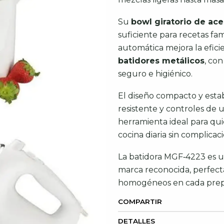
Su
bowl giratorio de ace
suficiente para recetas fam
automática mejora la efici
batidores metálicos
, co
seguro e higiénico.
El diseño compacto y esta
resistente y controles de u
herramienta ideal para qu
cocina diaria sin complicac
La batidora MGF‑4223 es u
marca reconocida, perfect
homogéneos en cada prep
COMPARTIR
DETALLES