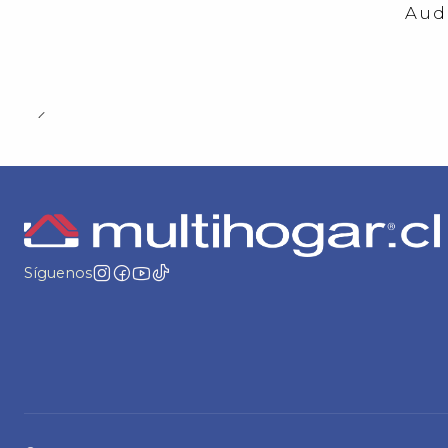
-23%
OFF
Aud
Síguenos