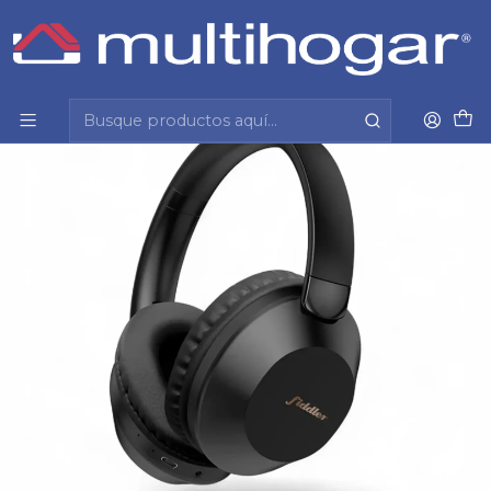
Inicio
Tecnología y cuidado personal
Audio
Audifonos
Audifonos Bt Dj Negro Fiddler Fd-B68Pro