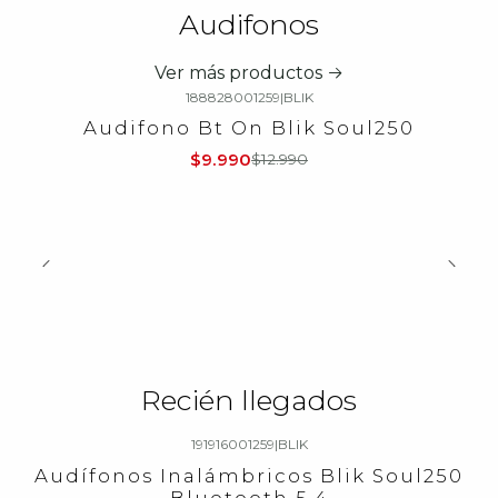
Audifonos
Ver más productos
188828001259
|
BLIK
-23%
OFF
Audifono Bt On Blik Soul250
$9.990
$12.990
Recién llegados
191916001259
|
BLIK
-23%
OFF
Audífonos Inalámbricos Blik Soul250
Bluetooth 5.4