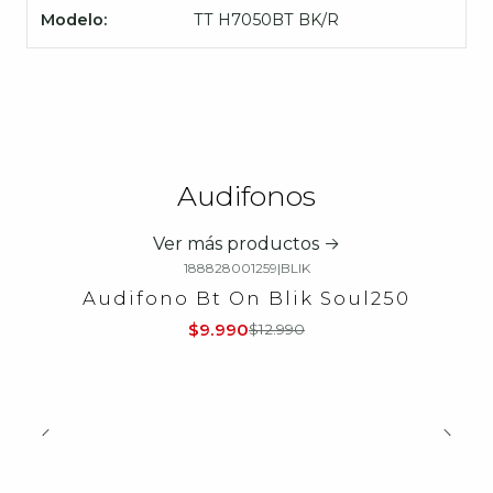
Modelo:
TT H7050BT BK/R
Audifonos
Ver más productos
188828001259
|
BLIK
-23%
OFF
Audifono Bt On Blik Soul250
$9.990
$12.990