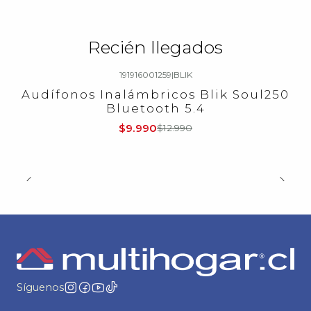
Recién llegados
191916001259
|
BLIK
-23%
OFF
Audífonos Inalámbricos Blik Soul250
Bluetooth 5.4
$9.990
$12.990
Síguenos