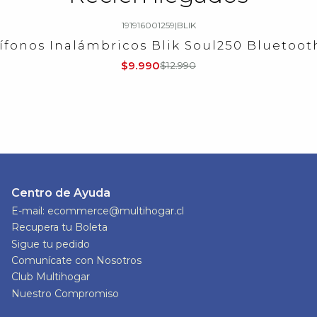
191916001259
|
BLIK
ífonos Inalámbricos Blik Soul250 Bluetooth
$9.990
$12.990
Centro de Ayuda
E-mail: ecommerce@multihogar.cl
Recupera tu Boleta
Sigue tu pedido
Comunícate con Nosotros
Club Multihogar
Nuestro Compromiso