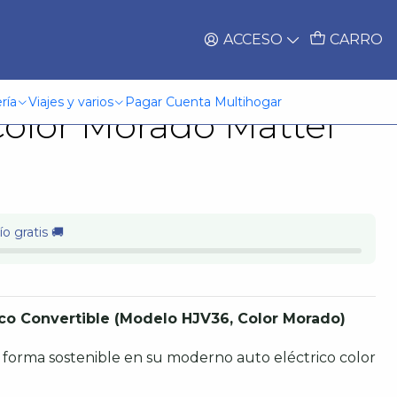
ACCESO
CARRO
 Vehículo Para
ría
Viajes y varios
Pagar Cuenta Multihogar
olor Morado Mattel
o gratis 🚚
rico Convertible (Modelo HJV36, Color Morado)
de forma sostenible en su moderno auto eléctrico color