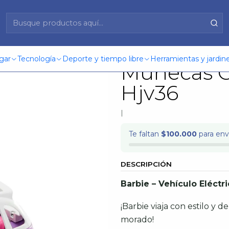
ara Muñecas Color Morado Mattel Hjv36
Barbie Ave
gar
Tecnología
Deporte y tiempo libre
Herramientas y jardine
Muñecas C
Hjv36
|
Te faltan
$100.000
para enví
DESCRIPCIÓN
Barbie – Vehículo Eléct
¡Barbie viaja con estilo y 
morado!