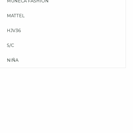
MUÑECA FASHION
MATTEL
HJV36
S/C
NIÑA