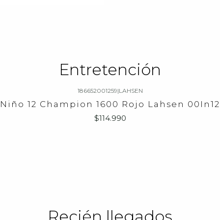
Entretención
186652001259
|
LAHSEN
 Niño 12 Champion 1600 Rojo Lahsen 00In1
$114.990
Recién llegados