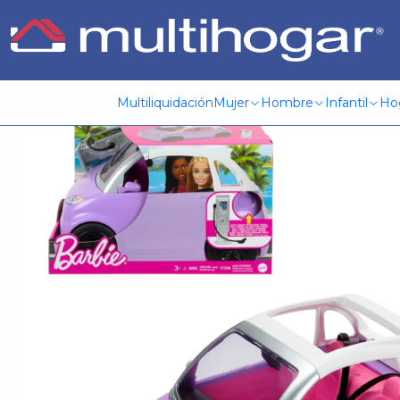
Inicio
Infantil
Jugueteria
Barbie
Barbie Ave Vehículo P
Multiliquidación
Mujer
Hombre
Infantil
Ho