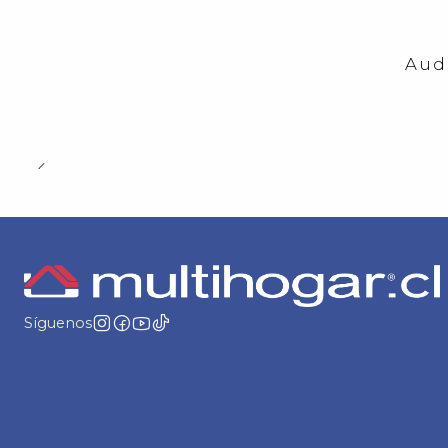
-23%
OFF
Aud
Nuevo
Síguenos