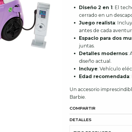
Diseño 2 en 1
: El tec
cerrado en un descapot
Juego realista
: Inclu
antes de cada aventur
Espacio para dos m
juntas.
Detalles modernos
:
diseño actual.
Incluye
: Vehículo elé
Edad recomendada
:
Un accesorio imprescindible
Barbie.
COMPARTIR
DETALLES