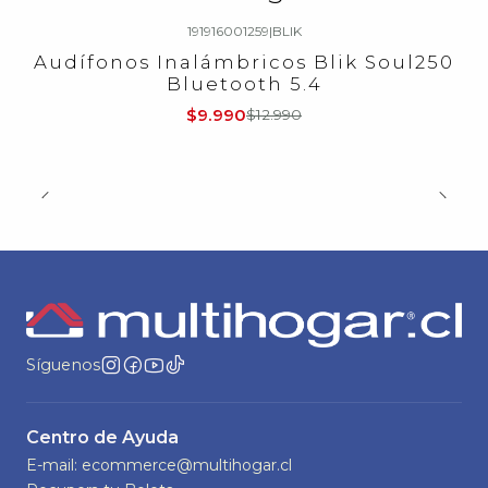
191916001259
|
BLIK
-23%
OFF
Audífonos Inalámbricos Blik Soul250
Bluetooth 5.4
$9.990
$12.990
Síguenos
Centro de Ayuda
E-mail: ecommerce@multihogar.cl