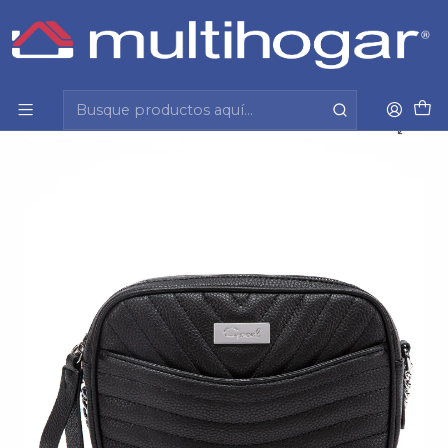
Inicio
Mujer
Accesorios
Cartera
Cartera Mujer Bandolera Grande Graneado Casual
Gacel Car2890 Negro