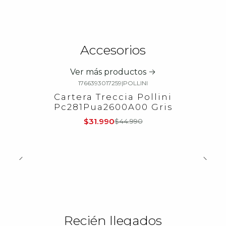
Accesorios
Ver más productos
1766393017259
|
POLLINI
-29%
OFF
Cartera Treccia Pollini
Pc281Pua2600A00 Gris
$31.990
$44.990
Recién llegados