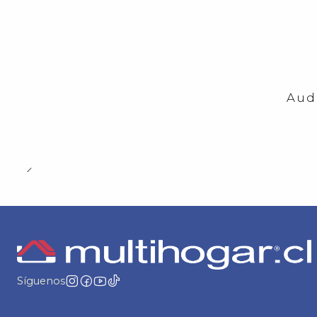
-23%
OFF
Aud
Síguenos