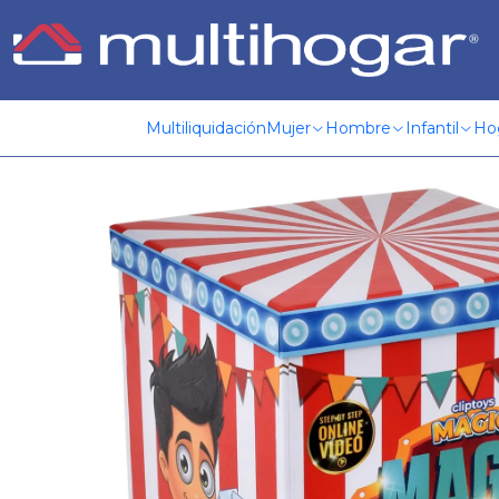
Inicio
Infantil
Jugueteria
Magia
Juego De Magia Circo 
Multiliquidación
Mujer
Hombre
Infantil
Ho