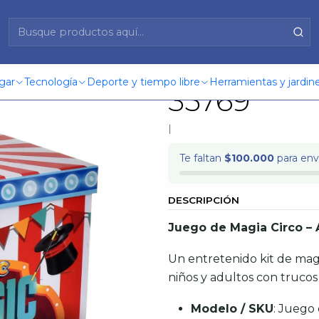
Ansaldo 35769
Juego De 
gar
Tecnología
Deporte y tiempo libre
Herramientas y jardine
35769
|
Te faltan
$100.000
para enví
DESCRIPCIÓN
Juego de Magia Circo – 
Un entretenido kit de magi
niños y adultos con trucos
Modelo / SKU
: Juego