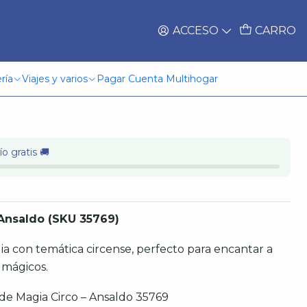
ACCESO
CARRO
Magia Circo Ansaldo
ría
Viajes y varios
Pagar Cuenta Multihogar
o gratis 🚚
Ansaldo (SKU 35769)
a con temática circense, perfecto para encantar a
 mágicos.
 de Magia Circo – Ansaldo 35769