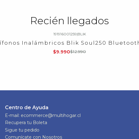
Recién llegados
191916001259
|
BLIK
ífonos Inalámbricos Blik Soul250 Bluetooth
$9.990
$12.990
Centro de Ayuda
E-mail: ecommerce@multihogar.cl
Recupera tu Boleta
Sigue tu pedido
Comunícate con Nosotros