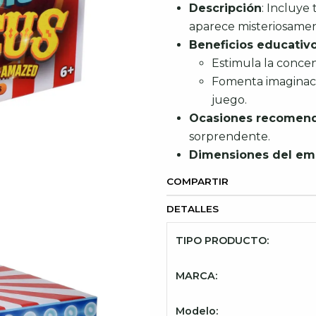
Descripción
: Incluye
aparece misteriosamen
Beneficios educativ
Estimula la concen
Fomenta imaginació
juego.
Ocasiones recomen
sorprendente.
Dimensiones del e
COMPARTIR
DETALLES
TIPO PRODUCTO:
MARCA:
Modelo: