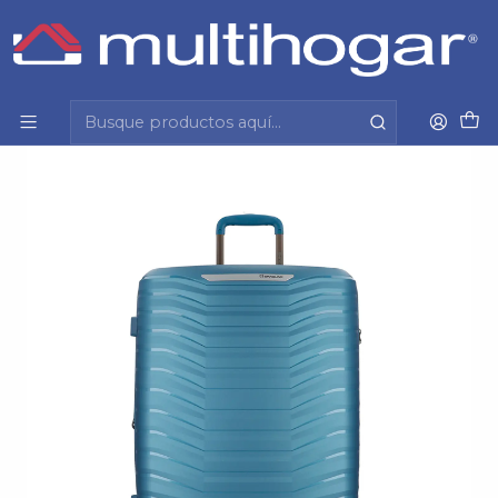
Inicio
Viajes y varios
Maleta
Maleta Unisex L Titanium Spinner 78