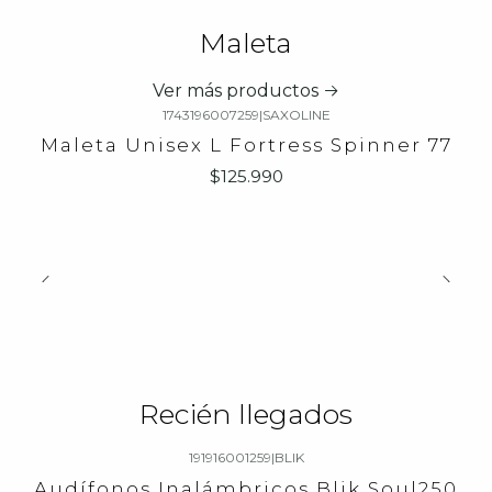
Maleta
Ver más productos
1743196007259
|
SAXOLINE
Maleta Unisex L Fortress Spinner 77
$125.990
Recién llegados
191916001259
|
BLIK
-23%
OFF
Audífonos Inalámbricos Blik Soul250