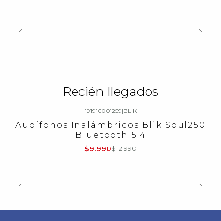
Recién llegados
191916001259
|
BLIK
-23%
OFF
Audífonos Inalámbricos Blik Soul250
Bluetooth 5.4
$9.990
$12.990