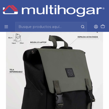
Inicio
Infantil
Escolar
Mochila
Mochila (Ho) 20 Lt. Maui And Sons 5Am185-Mc26 Verde-
Negro S/T