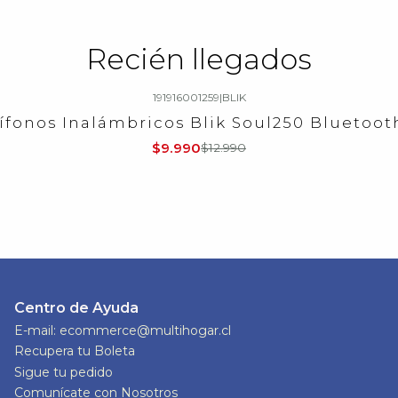
Recién llegados
191916001259
|
BLIK
ífonos Inalámbricos Blik Soul250 Bluetooth
$9.990
$12.990
Centro de Ayuda
E-mail: ecommerce@multihogar.cl
Recupera tu Boleta
Sigue tu pedido
Comunícate con Nosotros