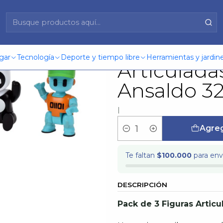
8 Cms Articuladas Stumble Guys Ansaldo 32955
Pack 3 Fig
gar
Tecnología
Deporte y tiempo libre
Herramientas y jardine
Articulad
Ansaldo 3
|
Agreg
Cantidad
Te faltan
$100.000
para enví
DESCRIPCIÓN
Pack de 3 Figuras Artic