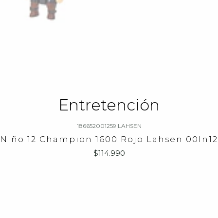
Entretención
186652001259
|
LAHSEN
 Niño 12 Champion 1600 Rojo Lahsen 00In1
$114.990