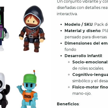
Un conjunto vibrante y col
diseñadas con detalles real
interactiva.
Modelo / SKU
: Pack d
Material y diseño
: Pl
pensado para diversas 
Dimensiones del e
fondo
Desarrollo infantil
:
Socio-emocional
de roles sociales.
Cognitivo-lengu
simbólico y el desa
Físico-motor fino
mano-ojo.
Beneficios
: