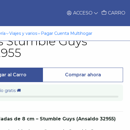
ACCESO
CARRO
uras 8 Cms
ría
Viajes y varios
Pagar Cuenta Multihogar
as Stumble Guys
2955
ar al Carro
Comprar ahora
o gratis 🚚
uladas de 8 cm – Stumble Guys (Ansaldo 32955)