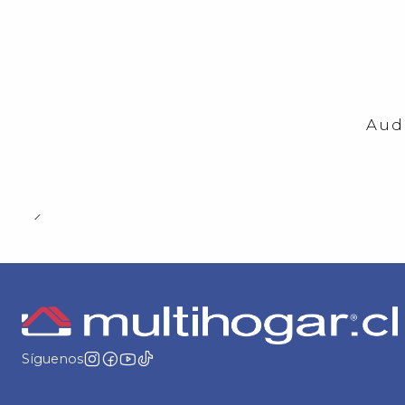
-23%
OFF
Aud
Síguenos