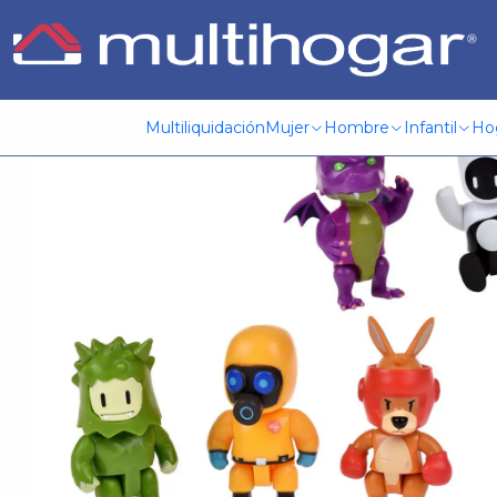
Inicio
Infantil
Jugueteria
Stumble Guys
Pack 3 Figuras 
Multiliquidación
Mujer
Hombre
Infantil
Ho