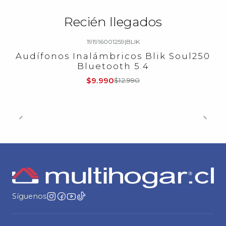
Recién llegados
191916001259
|
BLIK
-23%
OFF
Audífonos Inalámbricos Blik Soul250
Bluetooth 5.4
$9.990
$12.990
Síguenos