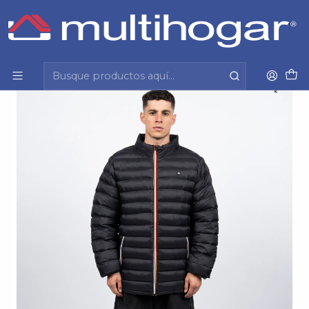
Inicio
Hombre
Vestuario formal y casual
Chaqueta
Parka Hombre Fz Acolchada Regular Reef
Rfmpki2590Ne