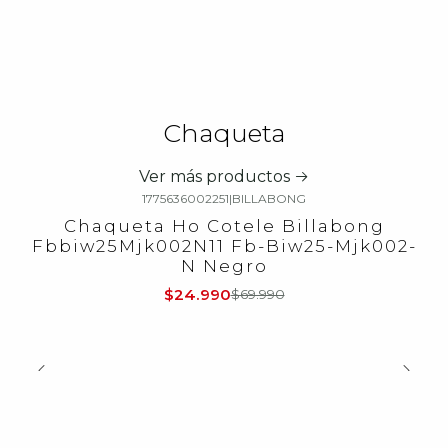
Chaqueta
Ver más productos
1775636002251
|
BILLABONG
-64%
OFF
Chaqueta Ho Cotele Billabong
Fbbiw25Mjk002N11 Fb-Biw25-Mjk002-
N Negro
$24.990
$69.990