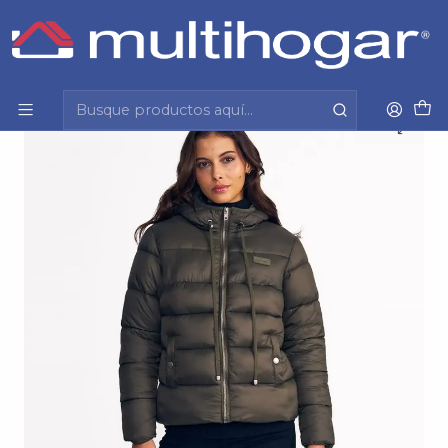
Inicio
Mujer
Vestuario
Parka
Parka Mujer Acolchada Basica Corta Ellus Pf553848-
765 Verde Musgo