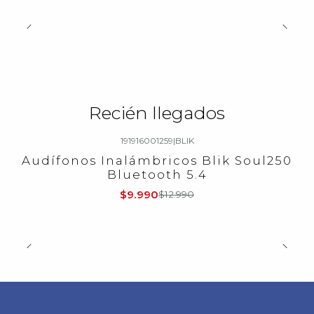
Recién llegados
191916001259
|
BLIK
-23%
OFF
Audífonos Inalámbricos Blik Soul250
Bluetooth 5.4
$9.990
$12.990