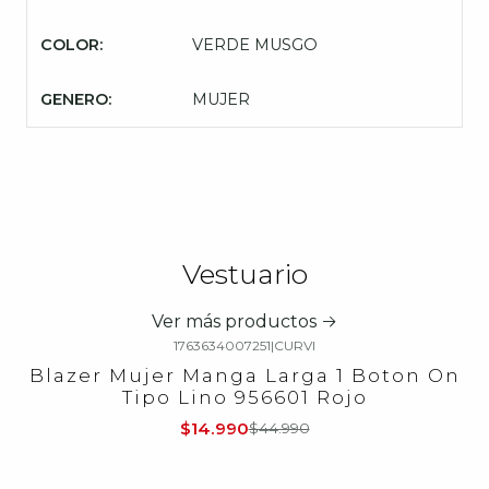
COLOR:
VERDE MUSGO
GENERO:
MUJER
Vestuario
Ver más productos
1763634007251
|
CURVI
-67%
OFF
Blazer Mujer Manga Larga 1 Boton On
Tipo Lino 956601 Rojo
$14.990
$44.990