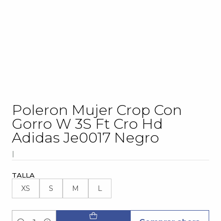
Poleron Mujer Crop Con
Gorro W 3S Ft Cro Hd
Adidas Je0017 Negro
|
TALLA
XS
S
M
L