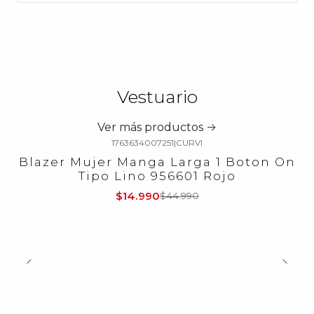
Vestuario
Ver más productos
1763634007251
|
CURVI
-67%
OFF
Blazer Mujer Manga Larga 1 Boton On
Tipo Lino 956601 Rojo
$14.990
$44.990