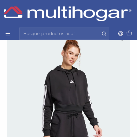
Inicio
Mujer
Vestuario
Indumentaria Deportiva
Poleron Mujer Crop Con Gorro W 3S Ft Cro Hd Adidas
Je0017 Negro