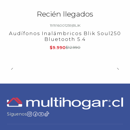
Recién llegados
191916001259
|
BLIK
-23%
OFF
Audífonos Inalámbricos Blik Soul250
Bluetooth 5.4
$9.990
$12.990
Síguenos