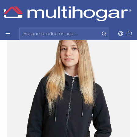
Inicio
Infantil
Escolar
Maui And Sons
Poleron Con Gorro Maui And Sons 5E132-Wc