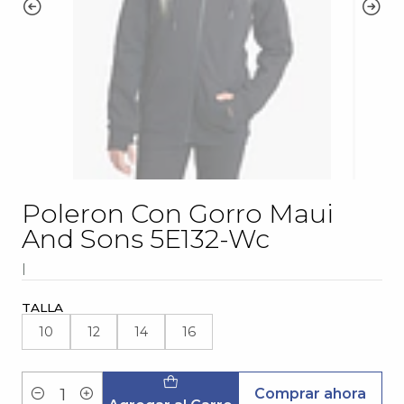
Poleron Con Gorro Maui
And Sons 5E132-Wc
|
TALLA
10
12
14
16
Comprar ahora