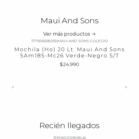
Maui And Sons
Ver más productos
1771616638259
|
MAUI AND SONS COLEGIO
Mochila (Ho) 20 Lt. Maui And Sons
5Am185-Mc26 Verde-Negro S/T
$24.990
Recién llegados
191916001259
|
BLIK