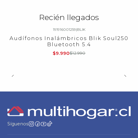
Recién llegados
191916001259
|
BLIK
-23%
OFF
Audífonos Inalámbricos Blik Soul250
Bluetooth 5.4
$9.990
$12.990
Síguenos