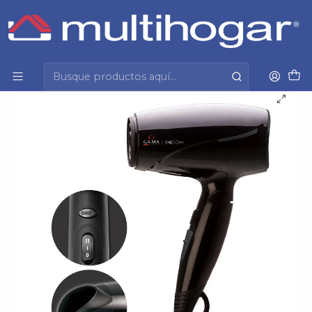
Inicio
Tecnología y cuidado personal
Cuidado personal
Secadora de pelo
Secador De Pelo Eolic Mini St 220 Gama
Bechd0000001619