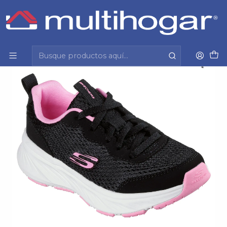
Inicio
Infantil
Calzado
Zapatilla
Zapatilla (La) Edgeride Sport Skechers 303982L-Bkpk
Negro