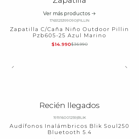
Zapatilla
Ver más productos
1765125399090
|
PILLIN
-59%
OFF
Zapatilla C/Caña Niño Outdoor Pillin
Pzb605-25 Azul Marino
$14.990
$36.990
Recién llegados
191916001259
|
BLIK
-23%
OFF
Audífonos Inalámbricos Blik Soul250
Bluetooth 5.4