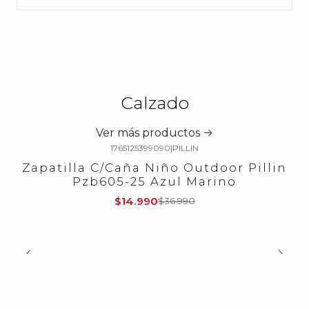
Calzado
Ver más productos
1765125399090
|
PILLIN
-59%
OFF
Zapatilla C/Caña Niño Outdoor Pillin
Pzb605-25 Azul Marino
$14.990
$36.990