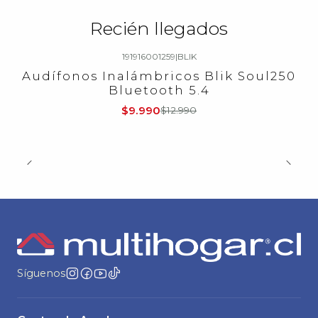
Recién llegados
191916001259
|
BLIK
-23%
OFF
Audífonos Inalámbricos Blik Soul250
Bluetooth 5.4
$9.990
$12.990
Síguenos