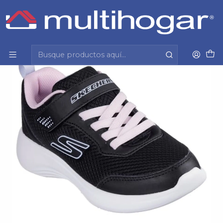
Inicio
Infantil
Calzado
Zapatilla
Zapatillas Skechers Niña 303573L-Blk Negro