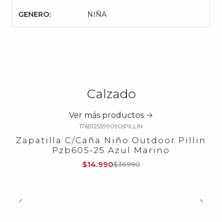
GENERO:
NIÑA
Calzado
Ver más productos
1765125399090
|
PILLIN
-59%
OFF
Zapatilla C/Caña Niño Outdoor Pillin
Pzb605-25 Azul Marino
$14.990
$36.990