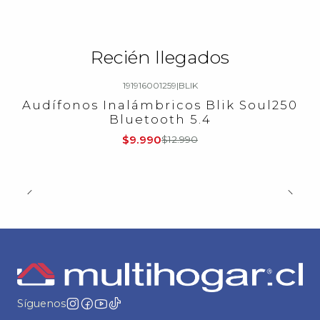
Recién llegados
191916001259
|
BLIK
-23%
OFF
Audífonos Inalámbricos Blik Soul250
Bluetooth 5.4
$9.990
$12.990
Síguenos