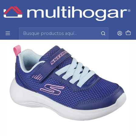
Inicio
Infantil
Calzado
Zapatilla
Zapatilla Niña Skechers 303573L-Nvy Navy