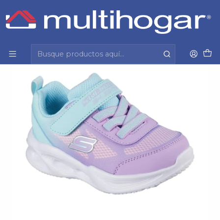
Inicio
Infantil
Calzado
Zapatilla
Zapatillas Skechers Niña 303714N-Tqlv Turqueza