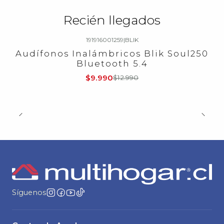
Recién llegados
191916001259
|
BLIK
-23%
OFF
Audífonos Inalámbricos Blik Soul250
Bluetooth 5.4
$9.990
$12.990
Síguenos