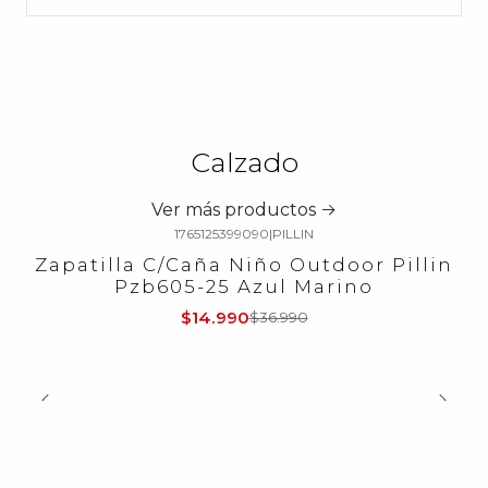
Calzado
Ver más productos
1765125399090
|
PILLIN
-59%
OFF
Zapatilla C/Caña Niño Outdoor Pillin
Pzb605-25 Azul Marino
$14.990
$36.990