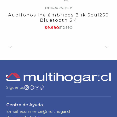
191916001259
|
BLIK
-23%
OFF
Audífonos Inalámbricos Blik Soul250
Bluetooth 5.4
$9.990
$12.990
Síguenos
Centro de Ayuda
E-mail: ecommerce@multihogar.cl