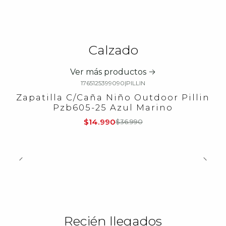
Calzado
Ver más productos
1765125399090
|
PILLIN
-59%
OFF
Zapatilla C/Caña Niño Outdoor Pillin
Pzb605-25 Azul Marino
$14.990
$36.990
Recién llegados