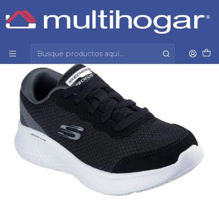
Inicio
Infantil
Calzado
Zapatilla
Zapatilla Niño Skechers 404016L-Blk Negro