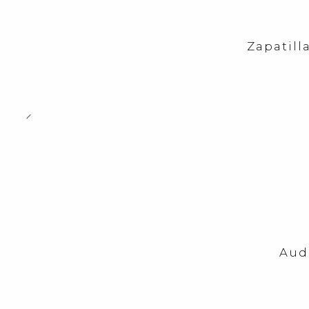
-59%
OFF
Zapatill
-23%
OFF
Aud