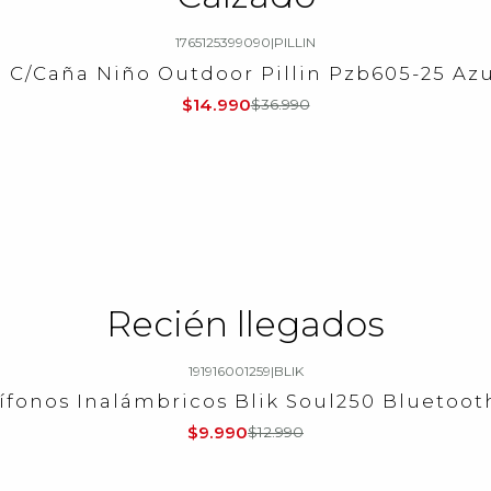
1765125399090
|
PILLIN
a C/Caña Niño Outdoor Pillin Pzb605-25 Az
$14.990
$36.990
Recién llegados
191916001259
|
BLIK
ífonos Inalámbricos Blik Soul250 Bluetooth
$9.990
$12.990