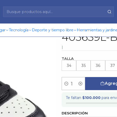
s 405639L-Bkw Negro
Zapatilla 
gar
Tecnología
Deporte y tiempo libre
Herramientas y jardine
405639L-
|
TALLA
34
35
36
37
Agreg
Cantidad
Te faltan
$100.000
para enví
DESCRIPCIÓN