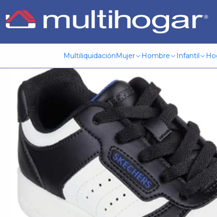
Inicio
Infantil
Calzado
Zapatilla
Zapatilla Niño Skecher
Multiliquidación
Mujer
Hombre
Infantil
Ho