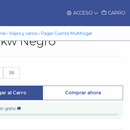
ACCESO
CARRO
Niño Skechers
ría
Viajes y varios
Pagar Cuenta Multihogar
Bkw Negro
38
ar al Carro
Comprar ahora
o gratis 🚚