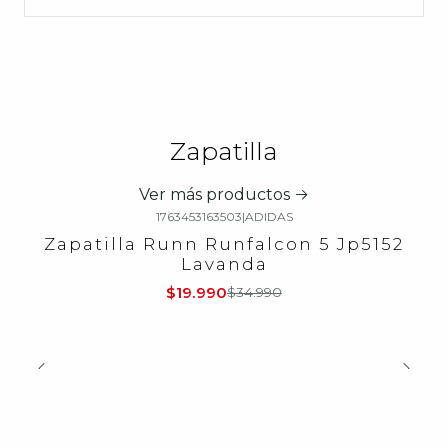
Zapatilla
Ver más productos
1763453163503
|
ADIDAS
-43%
OFF
Zapatilla Runn Runfalcon 5 Jp5152
Lavanda
$19.990
$34.990