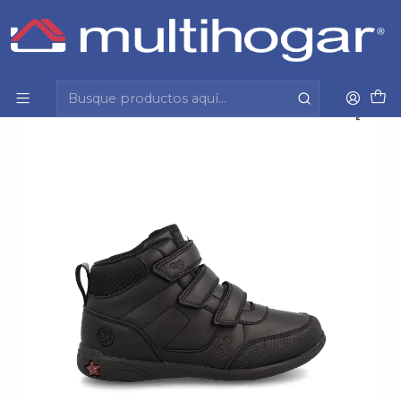
Inicio
Infantil
Escolar
Calzado
Zapatilla
Zapato (Na Ps) Baby Star Colegio Bubble Gummers
32160180 Negro 30