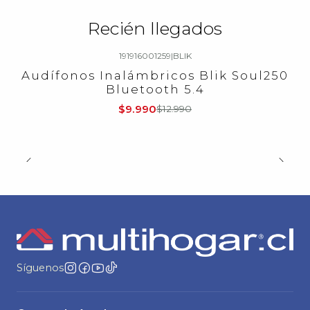
Recién llegados
191916001259
|
BLIK
-23%
OFF
Audífonos Inalámbricos Blik Soul250
Bluetooth 5.4
$9.990
$12.990
Síguenos