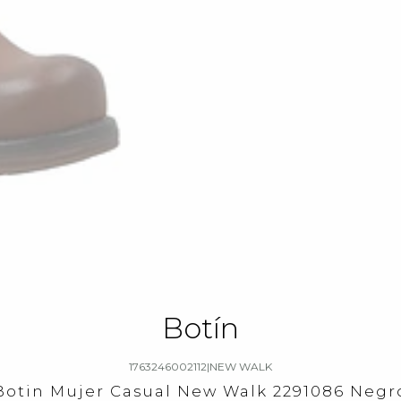
Botín
1763246002112
|
NEW WALK
Botin Mujer Casual New Walk 2291086 Negr