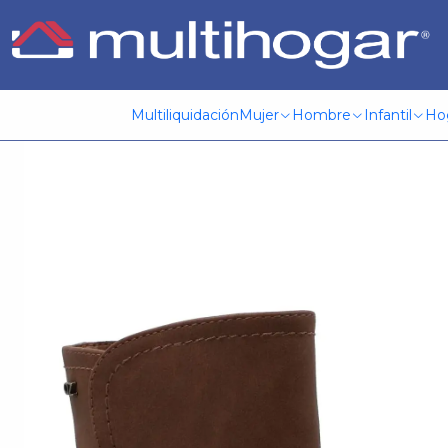
Inicio
Mujer
Calzado
Botín
Botín Mujer Mila Café Azale
Multiliquidación
Mujer
Hombre
Infantil
Ho