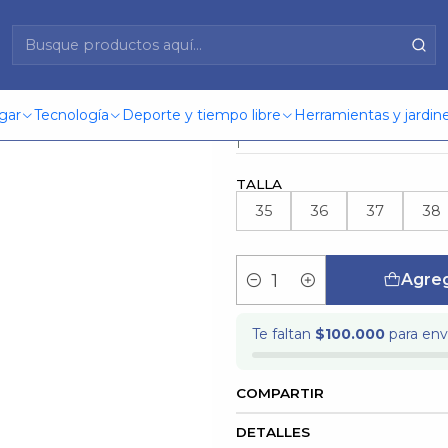
ia
Botín Muje
gar
Tecnología
Deporte y tiempo libre
Herramientas y jardine
|
TALLA
35
36
37
38
Agreg
Cantidad
Te faltan
$100.000
para enví
COMPARTIR
DETALLES