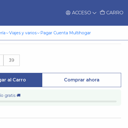
ACCESO
CARRO
r Mila Café Azaleia
ría
Viajes y varios
Pagar Cuenta Multihogar
39
ar al Carro
Comprar ahora
o gratis 🚚