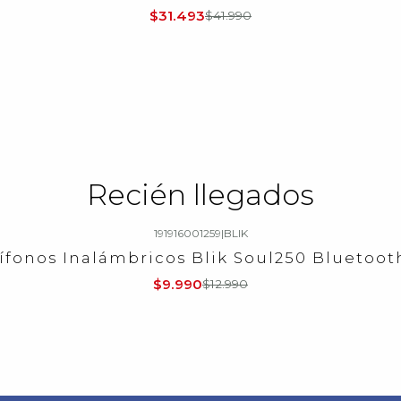
$31.493
$41.990
Recién llegados
191916001259
|
BLIK
ífonos Inalámbricos Blik Soul250 Bluetooth
$9.990
$12.990