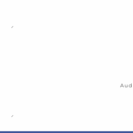
-23%
OFF
Aud