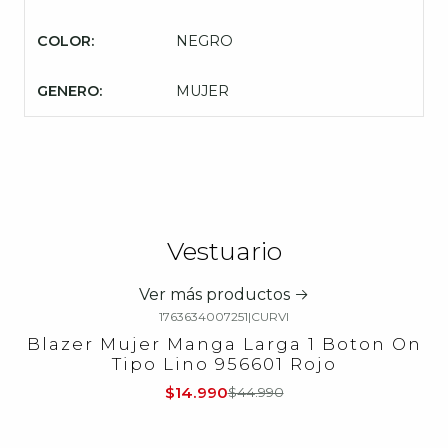
COLOR:
NEGRO
GENERO:
MUJER
Vestuario
Ver más productos
1763634007251
|
CURVI
-67%
OFF
Blazer Mujer Manga Larga 1 Boton On
Tipo Lino 956601 Rojo
$14.990
$44.990