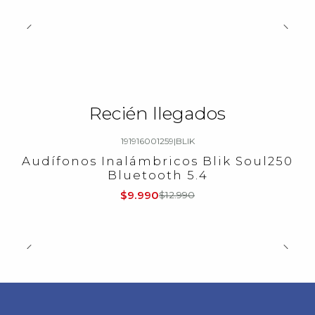
Recién llegados
191916001259
|
BLIK
-23%
OFF
Audífonos Inalámbricos Blik Soul250
Bluetooth 5.4
$9.990
$12.990