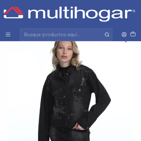
Inicio
Mujer
Vestuario
Chaqueta
Chaqueta Mujer Mezclilla Tachas Ellus If052025-999
Negro