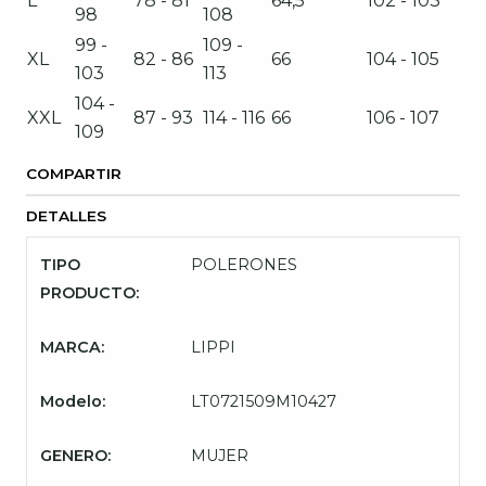
L
78 - 81
64,5
102 - 103
98
108
99 -
109 -
XL
82 - 86
66
104 - 105
103
113
104 -
XXL
87 - 93
114 - 116
66
106 - 107
109
COMPARTIR
DETALLES
TIPO
POLERONES
PRODUCTO:
MARCA:
LIPPI
Modelo:
LT0721509M10427
GENERO:
MUJER