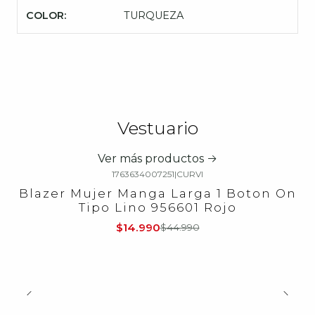
COLOR:
TURQUEZA
Vestuario
Ver más productos
1763634007251
|
CURVI
-67%
OFF
Blazer Mujer Manga Larga 1 Boton On
Tipo Lino 956601 Rojo
$14.990
$44.990