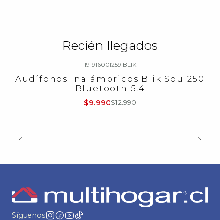
Recién llegados
191916001259
|
BLIK
-23%
OFF
Audífonos Inalámbricos Blik Soul250
Bluetooth 5.4
$9.990
$12.990
Síguenos