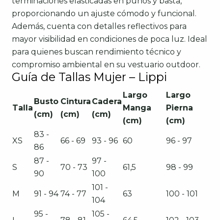
terminaciones elasticadas en puños y basta,
proporcionando un ajuste cómodo y funcional.
Además, cuenta con detalles reflectivos para
mayor visibilidad en condiciones de poca luz. Ideal
para quienes buscan rendimiento técnico y
compromiso ambiental en su vestuario outdoor.
Guía de Tallas Mujer – Lippi
Largo
Largo
Busto
Cintura
Cadera
Talla
Manga
Pierna
(cm)
(cm)
(cm)
(cm)
(cm)
83 -
XS
66 - 69
93 - 96
60
96 - 97
86
87 -
97 -
S
70 - 73
61,5
98 - 99
90
100
101 -
M
91 - 94
74 - 77
63
100 - 101
104
95 -
105 -