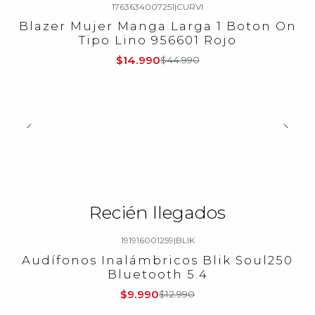
1763634007251
|
CURVI
-67%
OFF
Blazer Mujer Manga Larga 1 Boton On
Tipo Lino 956601 Rojo
$14.990
$44.990
Recién llegados
191916001259
|
BLIK
-23%
OFF
Audífonos Inalámbricos Blik Soul250
Bluetooth 5.4
$9.990
$12.990