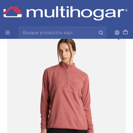
Inicio
Mujer
Vestuario
Poleron
Polerón Mujer Jacaranda Nano-F 14 Zip Rosa Oscuro
Lt0721509M10426