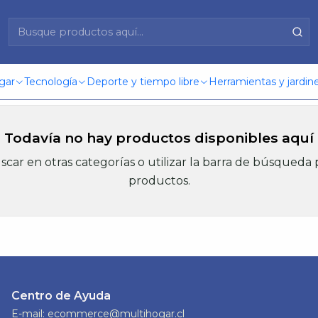
Base cocina
gar
Tecnología
Deporte y tiempo libre
Herramientas y jardine
Todavía no hay productos disponibles aquí
car en otras categorías o utilizar la barra de búsqueda 
productos.
Centro de Ayuda
E-mail: ecommerce@multihogar.cl