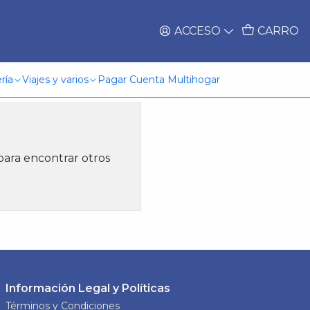
ACCESO
CARRO
ría
Viajes y varios
Pagar Cuenta Multihogar
para encontrar otros
Información Legal y Políticas
Términos y Condiciones