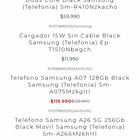
(Telefonia) Sm-R410Nzkacho
$59.990
191376885259
|
Samsung
Cargador 15W Sin Cable Black
Samsung (Telefonia) Ep-
T1510Nbegch
$11.990
191368885259
|
SAMSUNG
-8%
OFF
Telefono Samsung A07 128Gb Black
Agotado
Samsung (Telefonia) Sm-
A075Mzkgltl
$119.990
$129.990
191371885259
|
SAMSUNG
-8%
OFF
Telefono Samsung A26 5G 256Gb
Agotado
Black Movil Samsung (Telefonia)
Sm-A266Mzkhltl