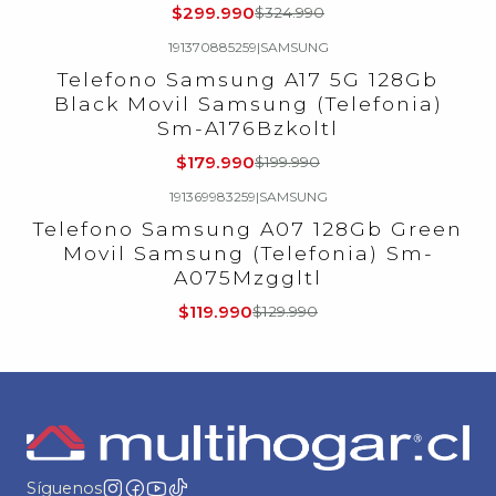
$299.990
$324.990
191370885259
|
SAMSUNG
-10%
OFF
Telefono Samsung A17 5G 128Gb
Agotado
Black Movil Samsung (Telefonia)
Sm-A176Bzkoltl
$179.990
$199.990
191369983259
|
SAMSUNG
-8%
OFF
Telefono Samsung A07 128Gb Green
Agotado
Movil Samsung (Telefonia) Sm-
A075Mzggltl
$119.990
$129.990
Síguenos