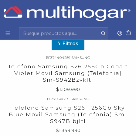
Inicio
Tecnología y cuidado personal
Celulares
Celulares
Filtros
191374404259
|
SAMSUNG
Telefono Samsung S26 256Gb Cobalt
Violet Movil Samsung (Telefonia)
Sm-S942Bzvkltl
$1.109.990
191375547259
|
SAMSUNG
Telefono Samsung S26+ 256Gb Sky
Blue Movil Samsung (Telefonia) Sm-
S947Blbjltl
$1.349.990