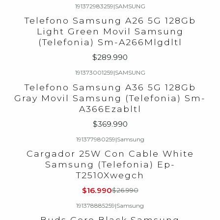
191372983259
|
SAMSUNG
Telefono Samsung A26 5G 128Gb
Light Green Movil Samsung
(Telefonia) Sm-A266Mlgdltl
$289.990
191373001259
|
SAMSUNG
Telefono Samsung A36 5G 128Gb
Gray Movil Samsung (Telefonia) Sm-
A366Ezabltl
$369.990
191377980259
|
Samsung
-37%
OFF
Cargador 25W Con Cable White
Samsung (Telefonia) Ep-
T2510Xwegch
$16.990
$26.990
191378885259
|
Samsung
Buds Core Black Samsung