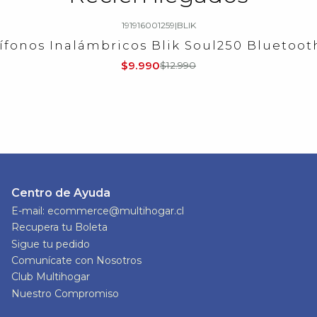
191916001259
|
BLIK
ífonos Inalámbricos Blik Soul250 Bluetooth
$9.990
$12.990
Centro de Ayuda
E-mail: ecommerce@multihogar.cl
Recupera tu Boleta
Sigue tu pedido
Comunícate con Nosotros
Club Multihogar
Nuestro Compromiso