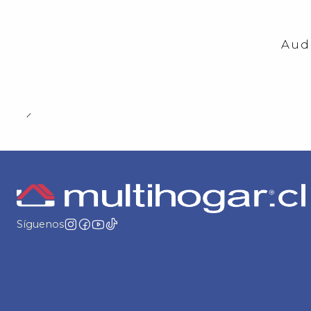
-23%
OFF
Aud
Síguenos