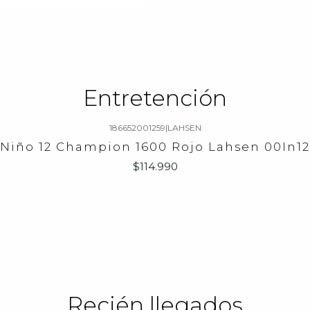
Entretención
186652001259
|
LAHSEN
 Niño 12 Champion 1600 Rojo Lahsen 00In1
$114.990
Recién llegados