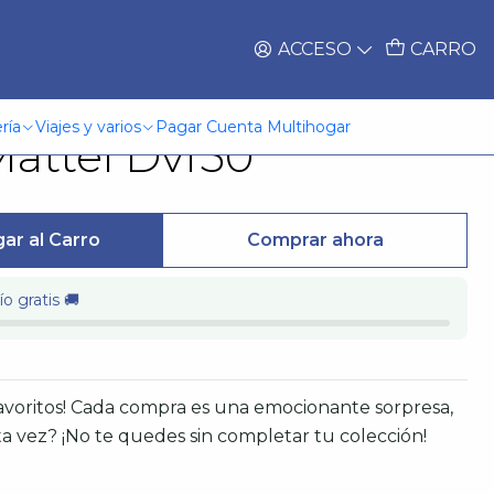
ACCESO
CARRO
iones Surt De
ría
Viajes y varios
Pagar Cuenta Multihogar
attel Dvf50
ar al Carro
Comprar ahora
o gratis 🚚
favoritos! Cada compra es una emocionante sorpresa,
a vez? ¡No te quedes sin completar tu colección!