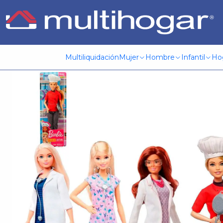
Inicio
Infantil
Jugueteria
Barbie
Brb Profesiones Surt 
Multiliquidación
Mujer
Hombre
Infantil
Ho