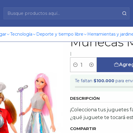
De Muñecas Mattel Dvf50
Brb Profes
gar
Tecnología
Deporte y tiempo libre
Herramientas y jardine
Muñecas M
|
Agreg
Cantidad
Te faltan
$100.000
para enví
DESCRIPCIÓN
¡Colecciona tus juguetes 
¿qué juguete te tocará est
COMPARTIR