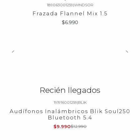
189063001259
|
WINDSOR
Frazada Flannel Mix 1.5
$6.990
Recién llegados
191916001259
|
BLIK
-23%
OFF
Audífonos Inalámbricos Blik Soul250
Bluetooth 5.4
$9.990
$12.990