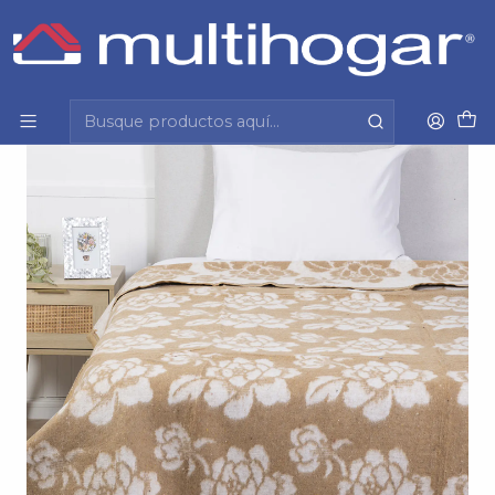
Inicio
Hogar
Dormitorio
Frazada
Frazada Termica Noruega 1.5 P Beige