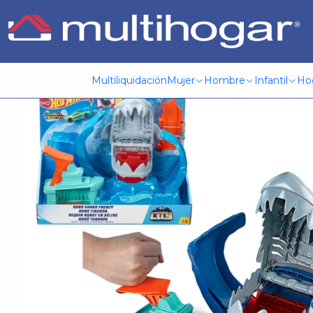
Inicio
Infantil
Jugueteria
Hot Wheels
Hw City Robo Tibu
Multiliquidación
Mujer
Hombre
Infantil
Ho