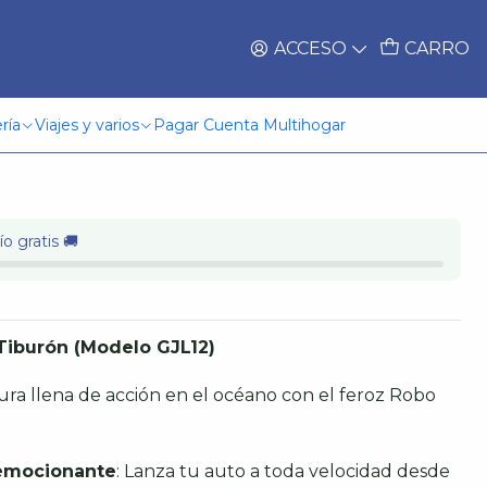
ACCESO
CARRO
bo Tiburón Mattel
ría
Viajes y varios
Pagar Cuenta Multihogar
o gratis 🚚
Tiburón (Modelo GJL12)
ura llena de acción en el océano con el feroz Robo
 emocionante
: Lanza tu auto a toda velocidad desde