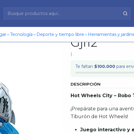
rón Mattel Gjl12
Hw City Ro
gar
Tecnología
Deporte y tiempo libre
Herramientas y jardine
Gjl12
|
Te faltan
$100.000
para enví
DESCRIPCIÓN
Hot Wheels City – Robo 
¡Prepárate para una avent
Tiburón de Hot Wheels!
Juego interactivo y