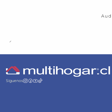
-23%
OFF
Aud
Síguenos