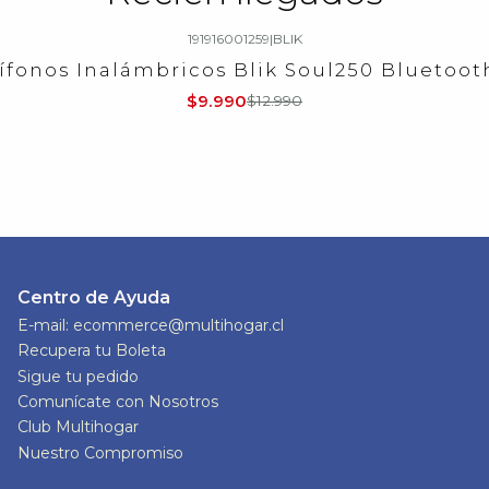
191916001259
|
BLIK
ífonos Inalámbricos Blik Soul250 Bluetooth
$9.990
$12.990
Centro de Ayuda
E-mail: ecommerce@multihogar.cl
Recupera tu Boleta
Sigue tu pedido
Comunícate con Nosotros
Club Multihogar
Nuestro Compromiso