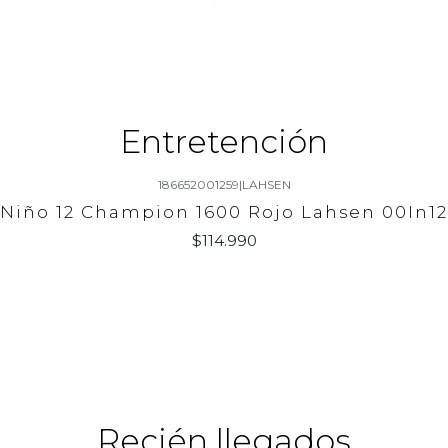
Entretención
186652001259
|
LAHSEN
 Niño 12 Champion 1600 Rojo Lahsen 00In1
$114.990
Recién llegados