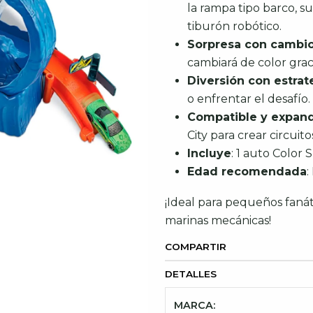
la rampa tipo barco, su
tiburón robótico.
Sorpresa con cambio
cambiará de color grac
Diversión con estrat
o enfrentar el desafío
Compatible y expand
City para crear circui
Incluye
: 1 auto Color 
Edad recomendada
:
¡Ideal para pequeños fanáti
marinas mecánicas!
COMPARTIR
DETALLES
MARCA: