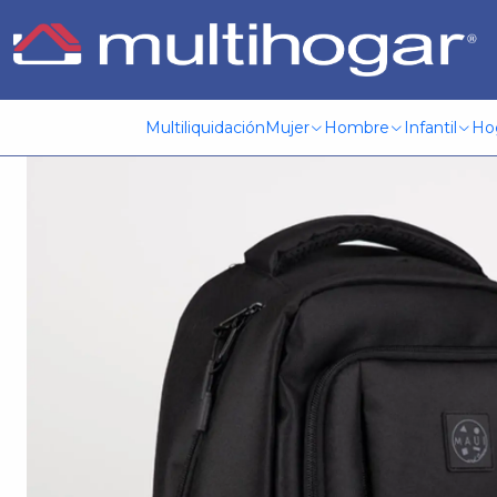
Inicio
Infantil
Escolar
Mochila
Mochila (Ho) 15 Lt. Mau
Multiliquidación
Mujer
Hombre
Infantil
Ho