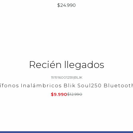
$24.990
Recién llegados
191916001259
|
BLIK
ífonos Inalámbricos Blik Soul250 Bluetooth
$9.990
$12.990