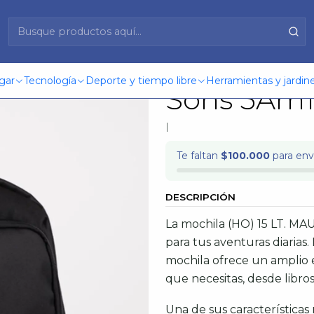
i And Sons 5Am198-Mc26 Negro S/T
Mochila (H
gar
Tecnología
Deporte y tiempo libre
Herramientas y jardine
Sons 5Am1
|
Te faltan
$100.000
para enví
DESCRIPCIÓN
La mochila (HO) 15 LT. M
para tus aventuras diarias
mochila ofrece un amplio e
que necesitas, desde libro
Una de sus características