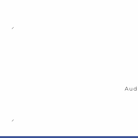
-23%
OFF
Aud