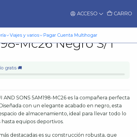
ACCESO
CARRO
o) 15 Lt. Maui And
ría
Viajes y varios
Pagar Cuenta Multihogar
98-Mc26 Negro S/T
o gratis 🚚
AUI AND SONS 5AM198-MC26 es la compañera perfecta
. Diseñada con un elegante acabado en negro, esta
spacio de almacenamiento, ideal para llevar todo lo
s hasta equipos deportivos.
 más destacadas es su construcción robusta, que